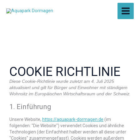
Zum
Inhalt
springen
COOKIE RICHTLINIE
Consent
Consent
Consent
Consent
Consent
Consent
Consent
Consent
Diese Cookie-Richtlinie wurde zuletzt am 4. Juli 2025
to
to
to
to
to
to
to
to
aktualisiert und gilt für Bürger und Einwohner mit ständigem
service
service
service
service
service
service
service
service
Wohnsitz im Europäischen Wirtschaftsraum und der Schweiz.
wordpress
elementor
under-
google-
google-
google-
facebook
sonstiges
1. Einführung
construction
fonts
recaptcha
maps
Unsere Website,
https://aquapark-dormagen.de
(im
folgenden: "Die Website") verwendet Cookies und ähnliche
Technologien (der Einfachheit halber werden all diese unter
"Cookies" zusammengefasst). Cookies werden außerdem